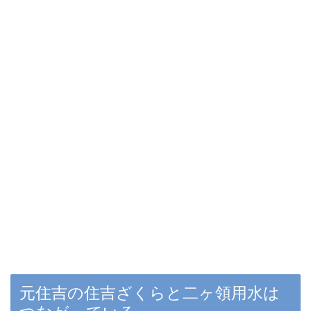
元住吉の住吉ざくらと二ヶ領用水は