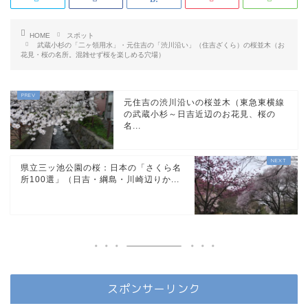
HOME
スポット
武蔵小杉の「二ヶ領用水」・元住吉の「渋川沿い」（住吉ざくら）の桜並木（お
花見・桜の名所。混雑せず桜を楽しめる穴場）
元住吉の渋川沿いの桜並木（東急東横線
の武蔵小杉～日吉近辺のお花見、桜の
名...
県立三ッ池公園の桜：日本の「さくら名
所100選」（日吉・綱島・川崎辺りか...
スポンサーリンク