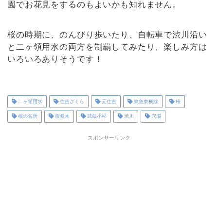
園でお花見をするのもよいかも知れません。
桜の時期に、のんびり歩いたり、自転車で渋川沿い
と二ヶ領用水の両方を制覇してみたり、楽しみ方は
いろいろありそうです！
二ヶ領用水
住吉ざくら
元住吉
東急東横線
桜
桜の名所
桜並木
武蔵小杉
渋川
穴場
スポンサーリンク