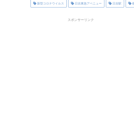
新型コロナウイルス
日吉東急アベニュー
日吉駅
スポンサーリンク