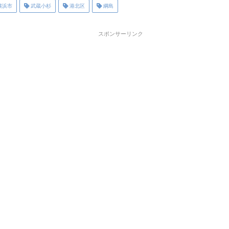
横浜市
武蔵小杉
港北区
綱島
スポンサーリンク