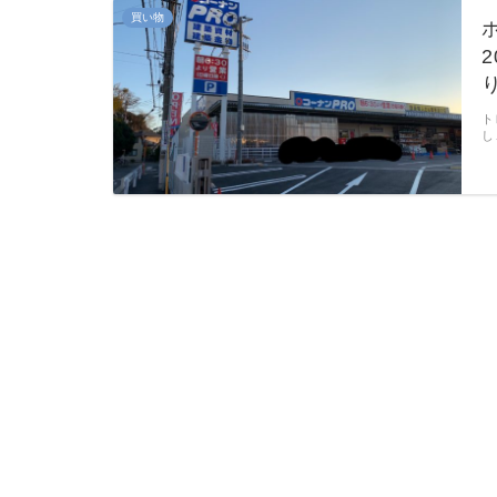
買い物
ト
し