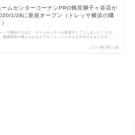
ホームセンターコーナンPRO鶴見獅子ヶ谷店が
2020/1/28に新規オープン（トレッサ横浜の隣
り）
レッサ横浜のそばに、ホームセンターが新規オープンしました！ ただ
、建築関係の職人さんなどプロフェッショナルな方向けとなります。 …
2020年1月30日