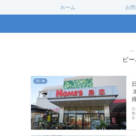
ホーム
お問
―
ビー
買い物
元
東
店