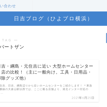
い合わせ
日吉ブログ（ひよブロ横浜）
 TAG ―
バートザン
日吉・綱島・元住吉に近い 大型ホームセンター
３店の比較！（主に一般向け。工具・日用品・
掃除グッズ他）
住吉、日吉、綱島辺りから近いホームセンターをご紹介します！ ＊東急
横線の大倉山駅以西では、ここに載る店舗より、港北インター付近の
 …
2021年6月25日