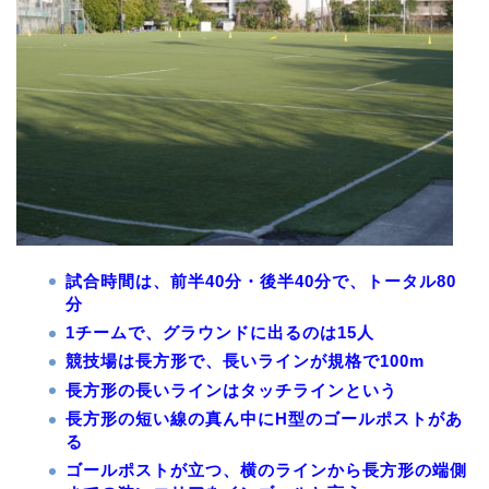
試合時間は、前半40分・後半40分で、トータル80
分
1チームで、グラウンドに出るのは15人
競技場は長方形で、長いラインが規格で100m
長方形の長いラインはタッチラインという
長方形の短い線の真ん中にH型のゴールポストがあ
る
ゴールポストが立つ、横のラインから長方形の端側