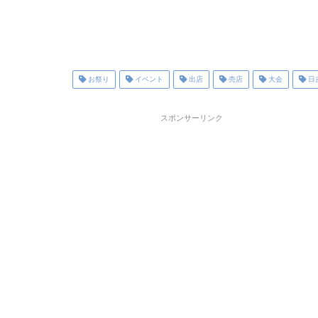
お祭り
イベント
出店
売店
大会
日
スポンサーリンク