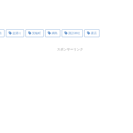
吉
盆踊り
箕輪町
綱島
諏訪神社
露店
スポンサーリンク