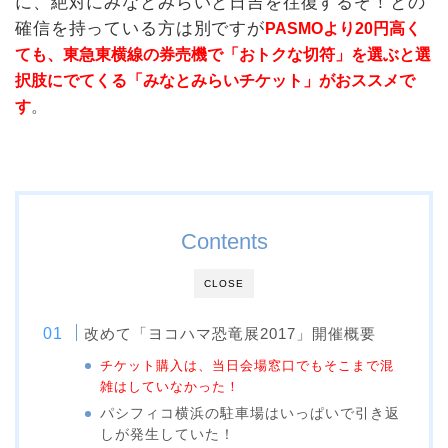
に、絶対にみなとみらいと日吉を往復するぞ！との
確信を持っている方は別ですが
PASMOより20円高く
ても、東急東横線の券売機で「おトクな切符」を選ぶと選
択肢にでてくる「みなとみらいチケット」がおススメで
。
す
Contents
CLOSE
改めて「ヨコハマ恐竜展2017」開催概要
チケット購入は、当日会場窓口でもそこまで混
雑はしていなかった！
パシフィコ横浜の駐車場はいっぱいで引き返
しが発生していた！