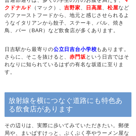
普通部通りは、多くの学生の方のお腹を満たす、
マ
クドナルド
（マック）、
吉野家
、
日高屋
、
松屋
など
のファーストフードから、地元と感じさせられるよ
うなイタリアンから餃子、ステーキ、バル、焼き
鳥、バー（BAR）など飲食店が多くあります。
日吉駅から最寄りの
公立日吉台小学校
もあります。
さらに、そこを抜けると、
赤門坂
という日吉ではそ
れなりに知られているはずの有名な坂道に至りま
す。
放射線を横につなぐ道路にも特色あ
る飲食店があります
その辺りは、実際に歩いてみていただきたい。郵便
局や、まいばすけっと、ぷくぷく亭やラーメン屋な