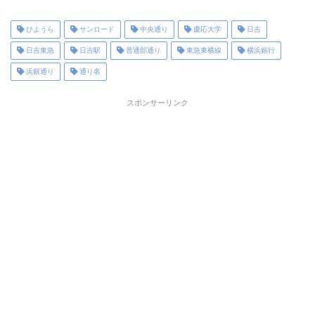
ひようら
サンロード
中央通り
慶応大学
日吉
日吉東急
日吉駅
普通部通り
東急東横線
横浜銀行
浜銀通り
通り名
スポンサーリンク